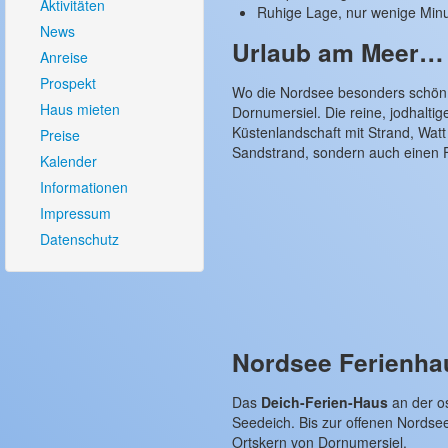
Aktivitäten
Ruhige Lage, nur wenige Min
News
Urlaub am Meer…
Anreise
Prospekt
Wo die Nordsee besonders schön i
Haus mieten
Dornumersiel. Die reine, jodhalti
Küstenlandschaft mit Strand, Wat
Preise
Sandstrand, sondern auch einen F
Kalender
Informationen
Impressum
Datenschutz
Nordsee Ferienhau
Das
Deich-Ferien-Haus
an der os
Seedeich. Bis zur offenen Nordse
Ortskern von Dornumersiel.