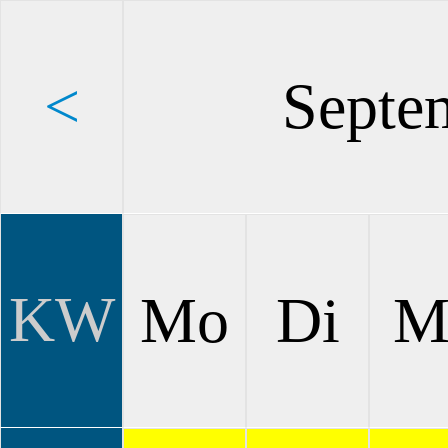
<
Septe
KW
Mo
Di
M